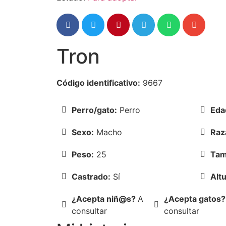
Tron
Código identificativo:
9667
Perro/gato:
Perro
Eda
Sexo:
Macho
Raz
Peso:
25
Tam
Castrado:
Sí
Altu
¿Acepta niñ@s?
A
¿Acepta gatos?
consultar
consultar