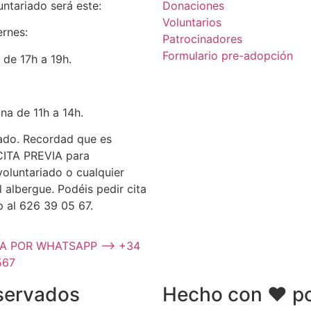
untariado será este:
Donaciones
Voluntarios
ernes:
Patrocinadores
Formulario pre-adopción
e de 17h a 19h.
na de 11h a 14h.
rado. Recordad que es
 CITA PREVIA para
oluntariado o cualquier
l albergue. Podéis pedir cita
 al 626 39 05 67.
TA POR WHATSAPP --> +34
567
servados
Hecho con ❤ po