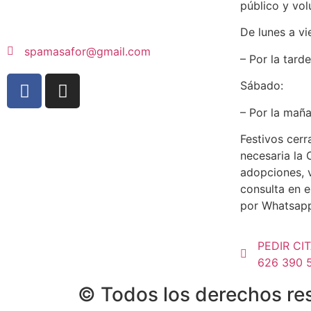
público y vol
De lunes a vi
spamasafor@gmail.com
– Por la tard
Sábado:
– Por la maña
Festivos cer
necesaria la
adopciones, v
consulta en e
por Whatsapp
PEDIR CI
626 390 
© Todos los derechos re