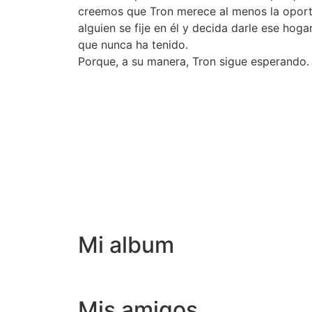
creemos que Tron merece al menos la oportu
alguien se fije en él y decida darle ese hog
que nunca ha tenido.
Porque, a su manera, Tron sigue esperando
Información adopciones
Consúltanos
Formulario de preadopción
Rellénalo ahora
Mi album
Mis amigos