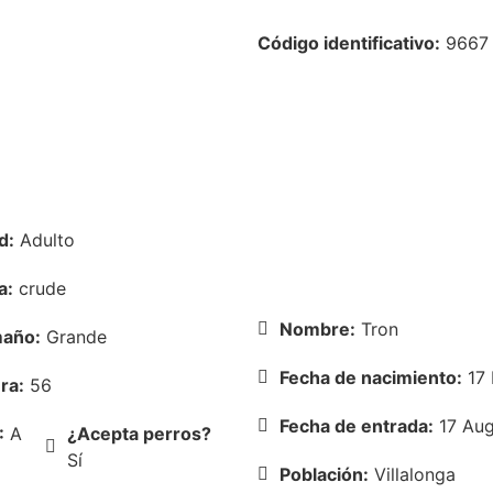
Código identificativo:
9667
Información adopc
Consúltanos
Formulario de pre
d:
Adulto
Rellénalo ahora
a:
crude
Nombre:
Tron
año:
Grande
Fecha de nacimiento:
17 
ra:
56
Fecha de entrada:
17 Aug
:
A
¿Acepta perros?
Sí
Población:
Villalonga