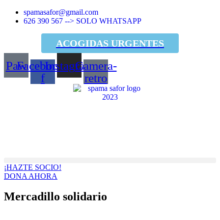
Ir
spamasafor@gmail.com
al
626 390 567 --> SOLO WHATSAPP
contenido
ACOGIDAS URGENTES
¡¡TE NECESITAN!!
Paw
Facebook-
Instagram
Camera-
f
retro
¡HAZTE SOCIO!
DONA AHORA
Mercadillo solidario